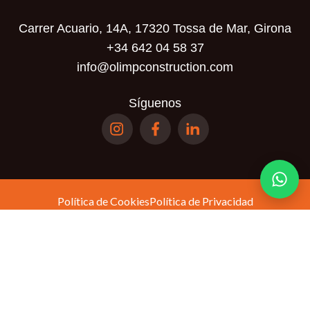
Carrer Acuario, 14A, 17320 Tossa de Mar, Girona
+34 642 04 58 37
info@olimpconstruction.com
Síguenos
Política de Cookies
Política de Privacidad
Términos y Condiciones
Política de
Este sitio está protegido por reCAPTCHA y se aplican la
privacidad
Términos del servicio
y los
de Google.
© Olimp Realty SL. Todos los derechos reservados.