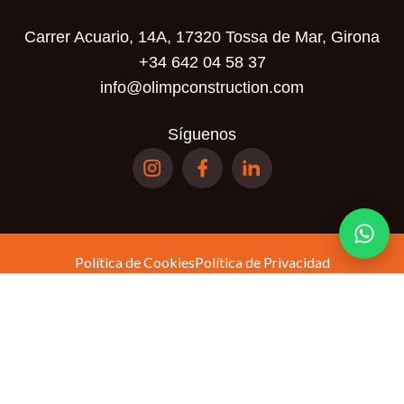
Carrer Acuario, 14A, 17320 Tossa de Mar, Girona
+34 642 04 58 37
info@olimpconstruction.com
Síguenos
Política de Cookies
Política de Privacidad
Términos y Condiciones
Política de
Este sitio está protegido por reCAPTCHA y se aplican la
privacidad
Términos del servicio
y los
de Google.
© Olimp Realty SL. Todos los derechos reservados.