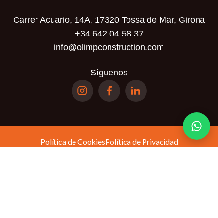
Carrer Acuario, 14A, 17320 Tossa de Mar, Girona
+34 642 04 58 37
info@olimpconstruction.com
Síguenos
Política de Cookies
Política de Privacidad
Términos y Condiciones
Política de
Este sitio está protegido por reCAPTCHA y se aplican la
privacidad
Términos del servicio
y los
de Google.
© Olimp Realty SL. Todos los derechos reservados.