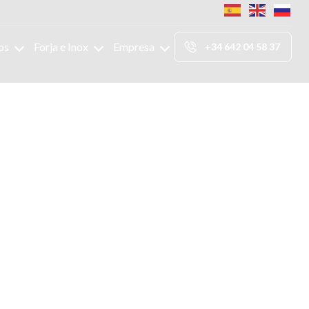
os
Forja e Inox
Empresa
+34 642 04 58 37