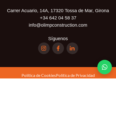
Carrer Acuario, 14A, 17320 Tossa de Mar, Girona
+34 642 04 58 37
info@olimpconstruction.com
Síguenos
Política de Cookies
Política de Privacidad
Términos y Condiciones
Política de
Este sitio está protegido por reCAPTCHA y se aplican la
privacidad
Términos del servicio
y los
de Google.
© Olimp Realty SL. Todos los derechos reservados.