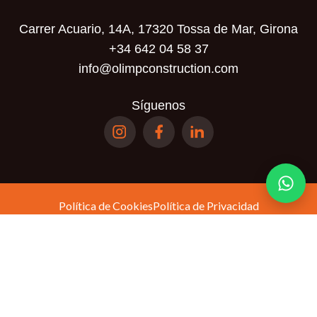
Carrer Acuario, 14A, 17320 Tossa de Mar, Girona
+34 642 04 58 37
info@olimpconstruction.com
Síguenos
Política de Cookies
Política de Privacidad
Términos y Condiciones
Política de
Este sitio está protegido por reCAPTCHA y se aplican la
privacidad
Términos del servicio
y los
de Google.
© Olimp Realty SL. Todos los derechos reservados.