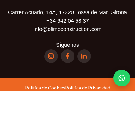
Carrer Acuario, 14A, 17320 Tossa de Mar, Girona
+34 642 04 58 37
info@olimpconstruction.com
Síguenos
Política de Cookies
Política de Privacidad
Términos y Condiciones
Política de
Este sitio está protegido por reCAPTCHA y se aplican la
privacidad
Términos del servicio
y los
de Google.
© Olimp Realty SL. Todos los derechos reservados.