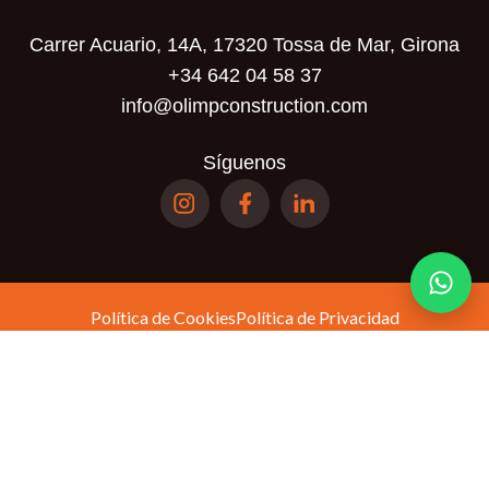
Carrer Acuario, 14A, 17320 Tossa de Mar, Girona
+34 642 04 58 37
info@olimpconstruction.com
Síguenos
Política de Cookies
Política de Privacidad
Términos y Condiciones
Política de
Este sitio está protegido por reCAPTCHA y se aplican la
privacidad
Términos del servicio
y los
de Google.
© Olimp Realty SL. Todos los derechos reservados.