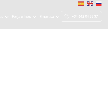
os
Forja e Inox
Empresa
+34 642 04 58 37