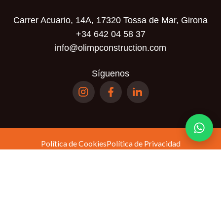
Carrer Acuario, 14A, 17320 Tossa de Mar, Girona
+34 642 04 58 37
info@olimpconstruction.com
Síguenos
Política de Cookies
Política de Privacidad
Términos y Condiciones
Política de
Este sitio está protegido por reCAPTCHA y se aplican la
privacidad
Términos del servicio
y los
de Google.
© Olimp Realty SL. Todos los derechos reservados.