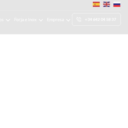
os
Forja e Inox
Empresa
+34 642 04 58 37