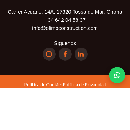
Carrer Acuario, 14A, 17320 Tossa de Mar, Girona
+34 642 04 58 37
info@olimpconstruction.com
Síguenos
Política de Cookies
Política de Privacidad
Términos y Condiciones
Política de
Este sitio está protegido por reCAPTCHA y se aplican la
privacidad
Términos del servicio
y los
de Google.
© Olimp Realty SL. Todos los derechos reservados.