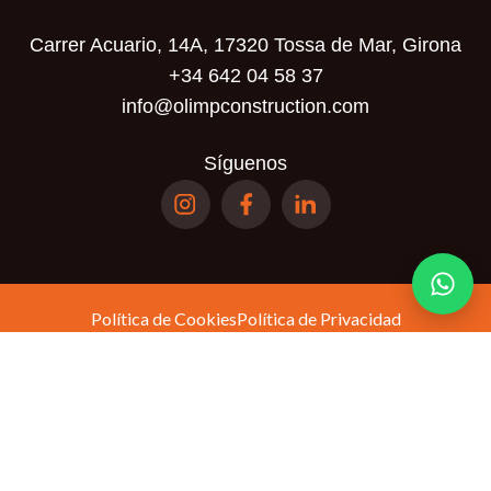
Carrer Acuario, 14A, 17320 Tossa de Mar, Girona
+34 642 04 58 37
info@olimpconstruction.com
Síguenos
Política de Cookies
Política de Privacidad
Términos y Condiciones
Política de
Este sitio está protegido por reCAPTCHA y se aplican la
privacidad
Términos del servicio
y los
de Google.
© Olimp Realty SL. Todos los derechos reservados.