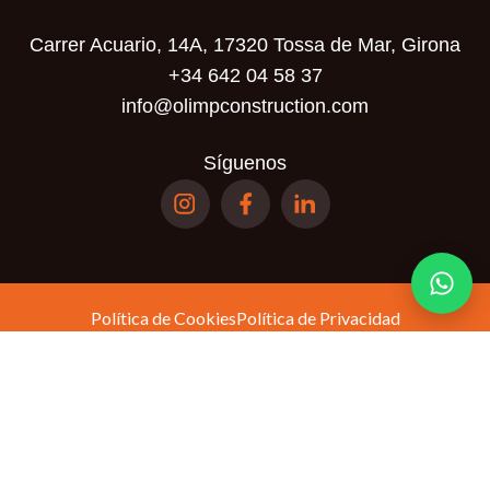
Carrer Acuario, 14A, 17320 Tossa de Mar, Girona
+34 642 04 58 37
info@olimpconstruction.com
Síguenos
Política de Cookies
Política de Privacidad
Términos y Condiciones
Política de
Este sitio está protegido por reCAPTCHA y se aplican la
privacidad
Términos del servicio
y los
de Google.
© Olimp Realty SL. Todos los derechos reservados.